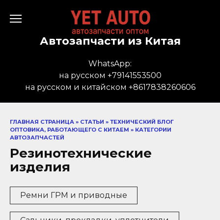
Перейти
к
содержанию
Автозапчасти из Китая
WhatsApp:
на русском +79141553500
на русском и китайском +8617838260606
ГЛАВНАЯ СТРАНИЦА
»
СТАТЬИ
»
ТЕХНИЧЕСКИЙ БЛОГ
ОПТОВИКА, РАБОТАЮЩЕГО С КИТАЕМ
»
КАТЕГОРИИ
АВТОЗАПЧАСТЕЙ
Резинотехнические
изделия
Ремни ГРМ и приводные